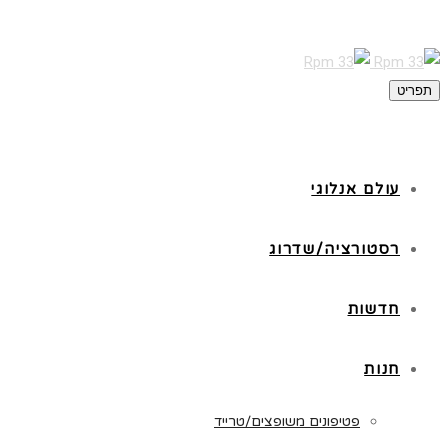
תפריט
עולם אנלוגי
רסטורציה/שדרוג
חדשות
חנות
פטיפונים משופצים/טרייד