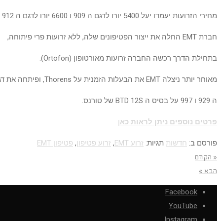
מחירי הזרועות יעמדו יעל 5400 יורו לדגם ה 909 ו 6600 יורו לדגם ה 912.
חברת EMT החלה את ייצור הפטיפונים שלה, ללא זרועות פרי פיתוחה,
בתחילת הדרך רכשה החברה זרועות מאורטופון (Ortofon).
מאוחר יותר ניצלה EMT את הבעלות הזמנית על Thorens, ופיתחה את דגמי
ה 929 ו 997 על בסיס ה BTD 12S של טורנס.
פ
רט
ים נוספים ניתן לראות כא
ן
פורסם ב:
חדשות
תגיות:
זרוע EMT
,
זרוע פטיפון
,
פטיפון EMT
« הקודם
הבא »
Facebook
YouTube
Instagram