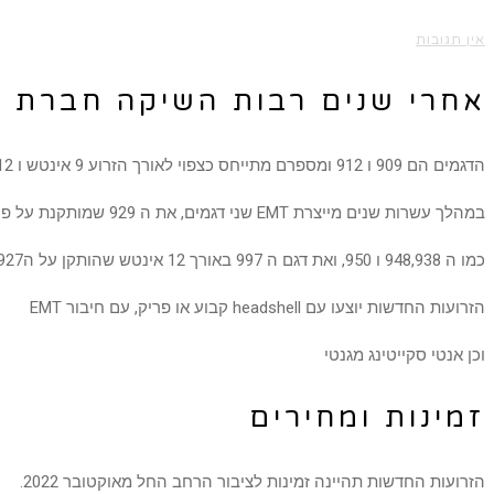
אין תגובות
אחרי שנים רבות השיקה חברת EMT שני דגמים חדשים
הדגמים הם 909 ו 912 ומספרם מתייחס כצפוי לאורך הזרוע 9 אינטש ו 12 אינטש.
במהלך עשרות שנים מייצרת EMT שני דגמים, את ה 929 שמותקנת על פטיפונים מתוצרתה
כמו ה 948,938 ו 950, ואת דגם ה 997 באורך 12 אינטש שהותקן על ה927 ודומיו.
הזרועות החדשות יוצעו עם headshell קבוע או פריק, עם חיבור EMT
וכן אנטי סקייטינג מגנטי
זמינות ומחירים
הזרועות החדשות תהיינה זמינות לציבור הרחב החל מאוקטובר 2022.