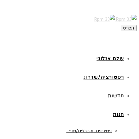
תפריט
עולם אנלוגי
רסטורציה/שדרוג
חדשות
חנות
פטיפונים משופצים/טרייד