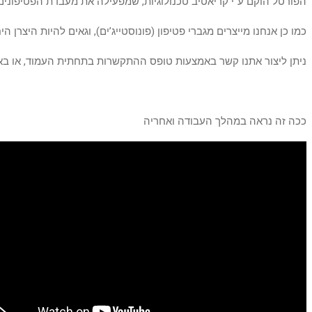
הפורטל הוקם ע”י קריאטיב טכנולוגיות, שמפעילה את מעבדת הפטיפונים
כמו כן אנחנו מייצרים מגברי פטיפון (פונוסטייג’ים), וגאים להיות היצרן
ניתן ליצור אתנו קשר באמצעות טופס ההתקשרות בתחתית העמוד, או ב
ככה זה נראה במהלך העבודה ואחריה