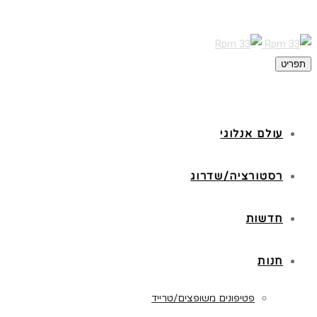
תפריט
עולם אנלוגי
רסטורציה/שדרוג
חדשות
חנות
פטיפונים משופצים/טרייד