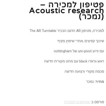
פטיפון למכירה –
Acoustic research
(נמכר)
למכירה, פטיפון AR הדגם הבכיר The AR Turntable
שיכוך קפיצים ,אחרי שיפוץ מקיף
עם זרוע uni-pivot של nottingham
ראש גראדו black עם מחט מקורית חדשה
מכסה מקורי ורצועה חדשה
מחיר:
נמכר
פורסם ב:
פטיפונים למכירה