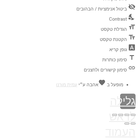
visibility_off
ביטול אנימציות / הבהובים
nights_stay
Contrast
format_size
הגדלת טקסט
text_fields
הקטנת טקסט
font_download
גופן קריא
title
סימון כותרות
link
סימון קישורים ולחצנים
favorite
מופעל ב
אהבה
ע״י
עמית מורנו
גלילה
לראש
העמוד