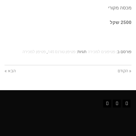
מכסה מקורי
2500 שקל
פורסם ב:
פטיפונים למכירה
תגיות:
פטיפון טורנס 145
,
פטיפון למכירה
« הקודם
הבא »
Instagram
YouTube
Facebook