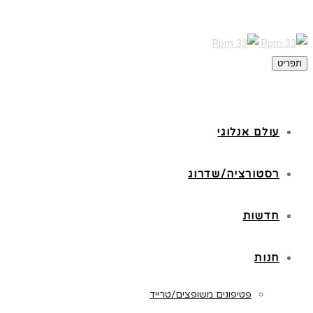
תפריט
עולם אנלוגי
רסטורציה/שדרוג
חדשות
חנות
פטיפונים משופצים/טרייד