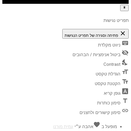
תפריט נגישות
close
פתיחה וסגירה של תפריט הנגישות
keyboard
ניווט מקלדת
visibility_off
ביטול אנימציות / הבהובים
nights_stay
Contrast
format_size
הגדלת טקסט
text_fields
הקטנת טקסט
font_download
גופן קריא
title
סימון כותרות
link
סימון קישורים ולחצנים
favorite
מופעל ב
אהבה
ע״י
עמית מורנו