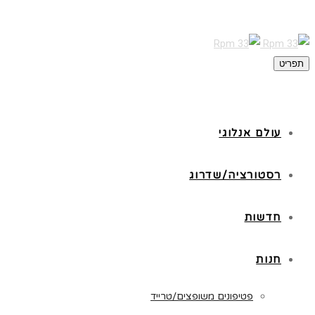
תפריט
עולם אנלוגי
רסטורציה/שדרוג
חדשות
חנות
פטיפונים משופצים/טרייד