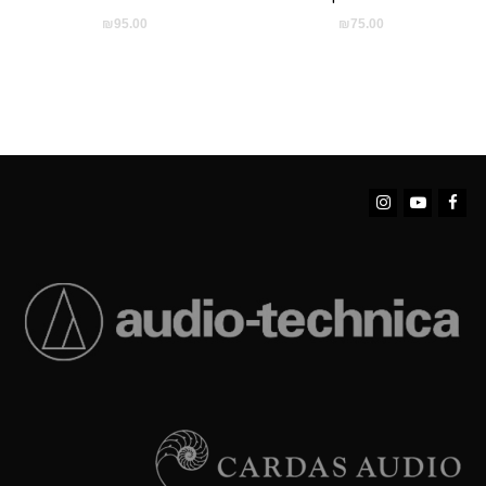
₪
95.00
₪
75.00
Instagram
YouTube
Facebook