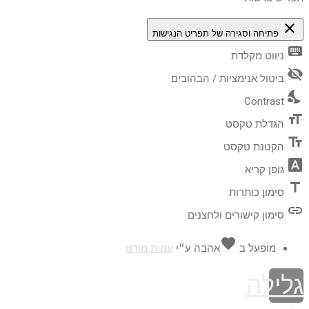
close
פתיחה וסגירה של תפריט הנגישות
keyboard
ניווט מקלדת
visibility_off
ביטול אנימציות / הבהובים
nights_stay
Contrast
format_size
הגדלת טקסט
text_fields
הקטנת טקסט
font_download
גופן קריא
title
סימון כותרות
link
סימון קישורים ולחצנים
favorite
מופעל ב
אהבה
ע״י
עמית מורנו
גלילה