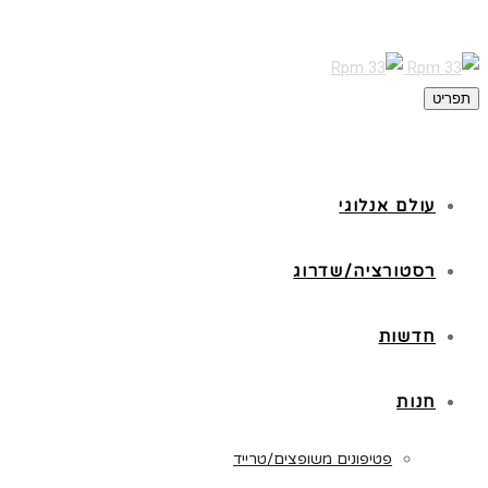
תפריט
עולם אנלוגי
רסטורציה/שדרוג
חדשות
חנות
פטיפונים משופצים/טרייד