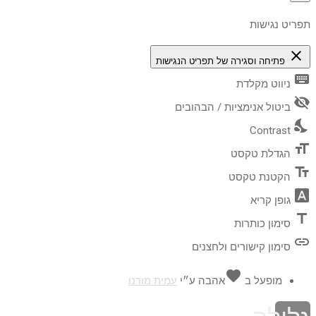
תפריט נגישות
close
פתיחה וסגירה של תפריט הנגישות
keyboard
ניווט מקלדת
visibility_off
ביטול אנימציות / הבהובים
nights_stay
Contrast
format_size
הגדלת טקסט
text_fields
הקטנת טקסט
font_download
גופן קריא
title
סימון כותרות
link
סימון קישורים ולחצנים
favorite
מופעל ב
אהבה
ע״י
עמית מורנו