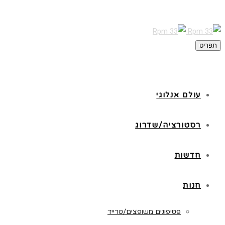
תפריט
עולם אנלוגי
רסטורציה/שדרוג
חדשות
חנות
פטיפונים משופצים/טרייד