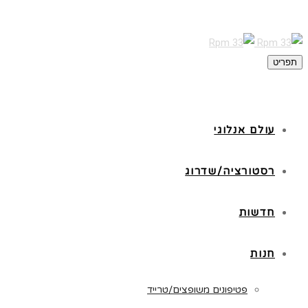
תפריט
עולם אנלוגי
רסטורציה/שדרוג
חדשות
חנות
פטיפונים משופצים/טרייד