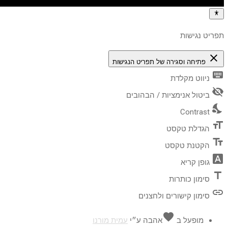
תפריט נגישות
close
פתיחה וסגירה של תפריט הנגישות
keyboard
ניווט מקלדת
visibility_off
ביטול אנימציות / הבהובים
nights_stay
Contrast
format_size
הגדלת טקסט
text_fields
הקטנת טקסט
font_download
גופן קריא
title
סימון כותרות
link
סימון קישורים ולחצנים
favorite
מופעל ב
אהבה
ע״י
עמית מורנו