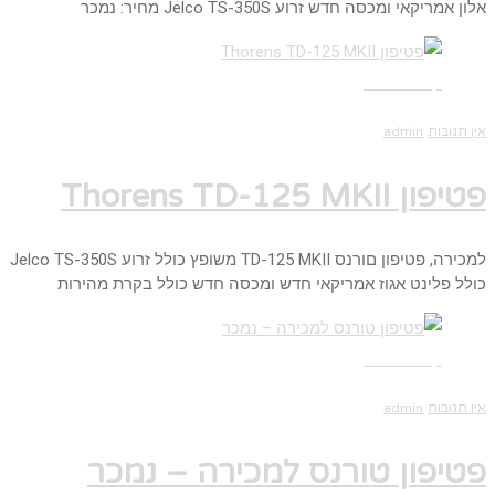
אלון אמריקאי ומכסה חדש זרוע Jelco TS-350S מחיר: נמכר
קרא עוד ←
אין תגובות
admin
פטיפון Thorens TD-125 MKII
למכירה, פטיפון םורנס TD-125 MKII משופץ כולל זרוע Jelco TS-350S
כולל פלינט אגוז אמריקאי חדש ומכסה חדש כולל בקרת מהירות
קרא עוד ←
אין תגובות
admin
פטיפון טורנס למכירה – נמכר