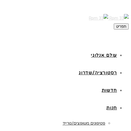
תפריט
עולם אנלוגי
רסטורציה/שדרוג
חדשות
חנות
פטיפונים משופצים/טרייד