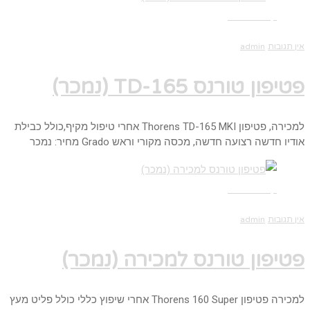
קרא עוד ←
אין תגובות
admin
פטיפון טורנס TD-165 (נמכר)
למכירה, פטיפון Thorens TD-165 MKI אחרי טיפול מקיף,כולל כבילת
אודיו חדשה רצועה חדשה, מכסה מקורי וראש Grado מחיר: נמכר
קרא עוד ←
אין תגובות
admin
פטיפון טורנס למכירה (נמכר)
למכירה פטיפון Thorens 160 Super אחרי שיפוץ כללי כולל פליט מעץ