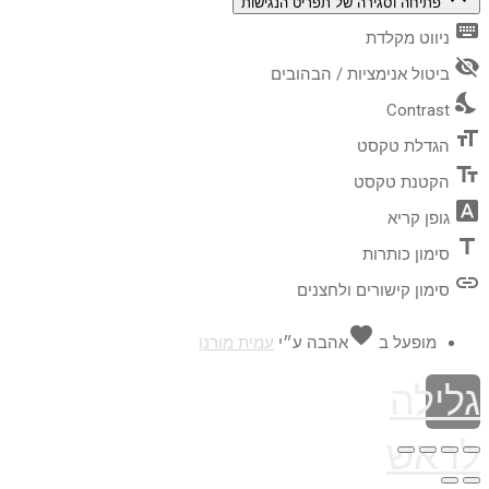
פתיחה וסגירה של תפריט הנגישות
keyboard
ניווט מקלדת
visibility_off
ביטול אנימציות / הבהובים
nights_stay
Contrast
format_size
הגדלת טקסט
text_fields
הקטנת טקסט
font_download
גופן קריא
title
סימון כותרות
link
סימון קישורים ולחצנים
favorite
מופעל ב
אהבה
ע״י
עמית מורנו
גלילה
לראש