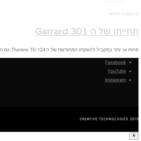
אין תגובות
admin
תחייתו של ה Garrard 301
פחות או יותר במקביל להשקתו המחודשת של ה Thorens TD-124, גם הקלאסיקה הזו חוזרת לחיים, ה Garrard 301, כזכור המותג
Facebook
YouTube
Instagram
CREATIVE TECHNOLOGIES 2019