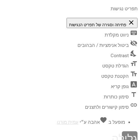
תפריט נגישות
close
פתיחה וסגירה של תפריט הנגישות
keyboard
ניווט מקלדת
visibility_off
ביטול אנימציות / הבהובים
nights_stay
Contrast
format_size
הגדלת טקסט
text_fields
הקטנת טקסט
font_download
גופן קריא
title
סימון כותרות
link
סימון קישורים ולחצנים
favorite
מופעל ב
אהבה
ע״י
עמית מורנו
גלילה