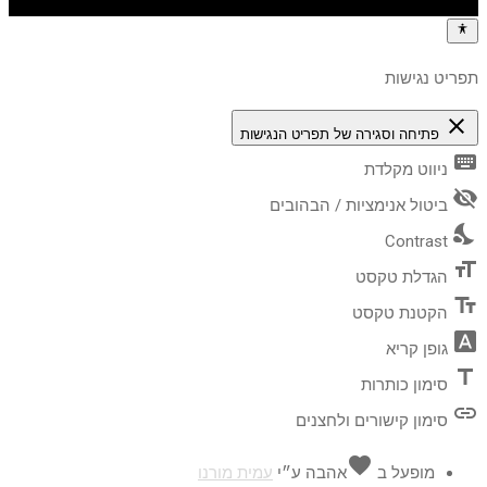
תפריט נגישות
close
פתיחה וסגירה של תפריט הנגישות
keyboard
ניווט מקלדת
visibility_off
ביטול אנימציות / הבהובים
nights_stay
Contrast
format_size
הגדלת טקסט
text_fields
הקטנת טקסט
font_download
גופן קריא
title
סימון כותרות
link
סימון קישורים ולחצנים
favorite
מופעל ב
אהבה
ע״י
עמית מורנו