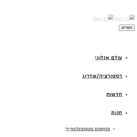
תפריט
עולם אנלוגי
רסטורציה/שדרוג
חדשות
חנות
פטיפונים משופצים/טרייד