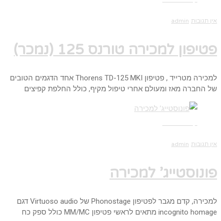
אין תגובות
admin
פטיפון למכירה טורנס 125 (נמכר)
למכירה מטרייד , פטיפון Thorens TD-125 MKI אחד הדגמים הטובים
של החברה מאז ומעולם אחרי טיפול מקיף, כולל החלפת קפיצים
קרא עוד ←
אין תגובות
admin
פונוסטייג’ למכירה
למכירה, קדם מגבר לפטיפון Phonostage של Virtuoso audio דגם
incognito homage מתאים לראשי פטיפון MM/MC כולל ספק כח