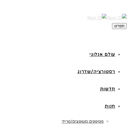
תפריט
עולם אנלוגי
רסטורציה/שדרוג
חדשות
חנות
פטיפונים משופצים/טרייד