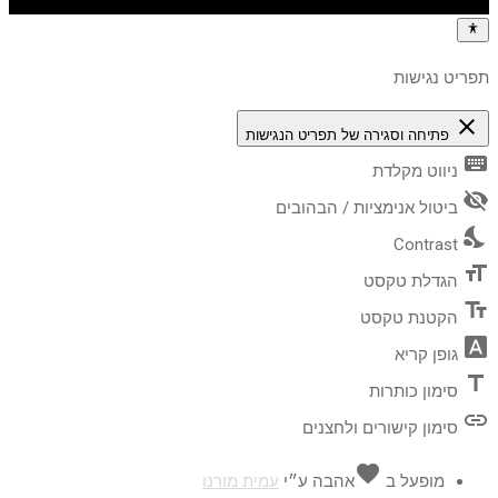
תפריט נגישות
close
פתיחה וסגירה של תפריט הנגישות
keyboard
ניווט מקלדת
visibility_off
ביטול אנימציות / הבהובים
nights_stay
Contrast
format_size
הגדלת טקסט
text_fields
הקטנת טקסט
font_download
גופן קריא
title
סימון כותרות
link
סימון קישורים ולחצנים
favorite
מופעל ב
אהבה
ע״י
עמית מורנו