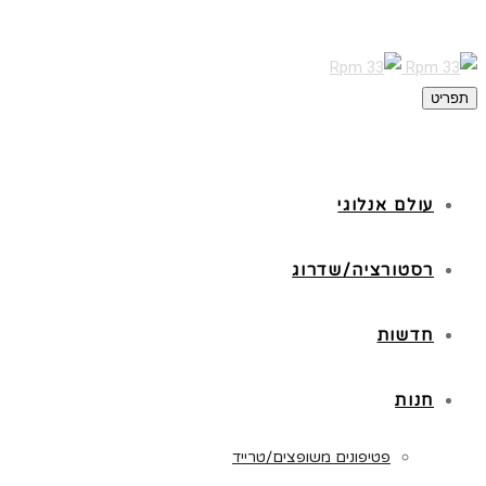
תפריט
עולם אנלוגי
רסטורציה/שדרוג
חדשות
חנות
פטיפונים משופצים/טרייד