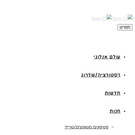
תפריט
עולם אנלוגי
רסטורציה/שדרוג
חדשות
חנות
פטיפונים משופצים/טרייד