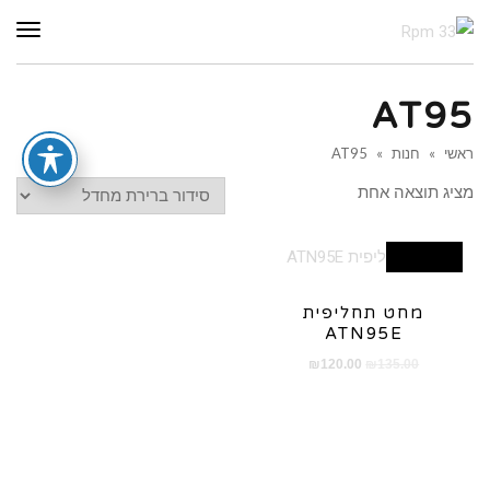
תפר
AT95
ראשי
»
חנות
»
AT95
מציג תוצאה אחת
מבצע!
מחט תחליפית
ATN95E
המחיר
המחיר
₪
120.00
₪
135.00
המקורי
הנוכחי
היה:
הוא:
₪120.00.
₪135.00.