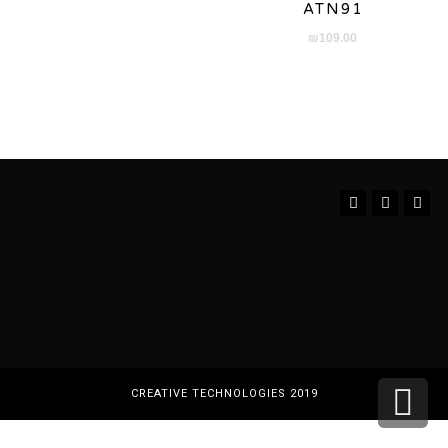
ATN91
₪
109.00
Instagram
YouTube
Facebook
גלילה
CREATIVE TECHNOLOGIES 2019
לראש