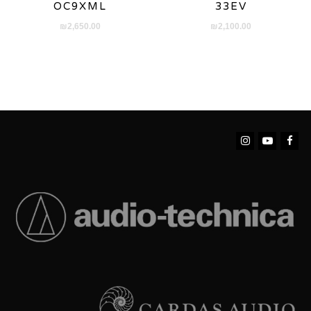
OC9XML
33EV
₪
2,650.00
₪
2,100.00
Instagram
YouTube
Facebook