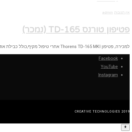
אין תגובות
admin
פטיפון טורנס TD-165 (נמכר)
למכירה, פטיפון Thorens TD-165 MKI אחרי טיפול מקיף,כולל כבילת אודיו חדשה רצועה חדשה, מכסה מקורי וראש Grado מחיר: נמכר
Facebook
YouTube
Instagram
CREATIVE TECHNOLOGIES 2019