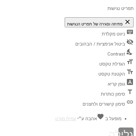
תפריט נגישות
close
פתיחה וסגירה של תפריט הנגישות
keyboard
ניווט מקלדת
visibility_off
ביטול אנימציות / הבהובים
nights_stay
Contrast
format_size
הגדלת טקסט
text_fields
הקטנת טקסט
font_download
גופן קריא
title
סימון כותרות
link
סימון קישורים ולחצנים
favorite
מופעל ב
אהבה
ע״י
עמית מורנו
גלילה