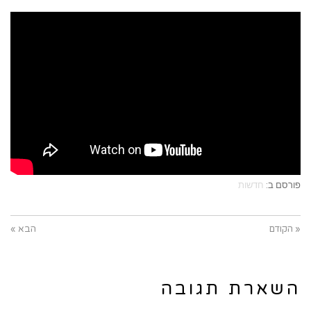
פורסם ב:
חדשות
« הקודם
הבא »
השארת תגובה