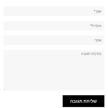
שם:*
אימייל*
אתר:
תגובה: