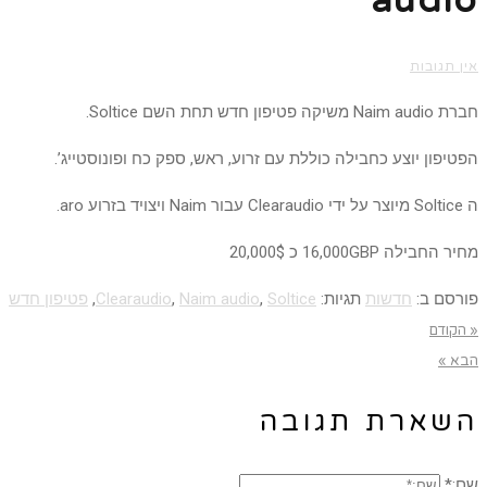
audio
אין תגובות
חברת Naim audio משיקה פטיפון חדש תחת השם Soltice.
הפטיפון יוצע כחבילה כוללת עם זרוע, ראש, ספק כח ופונוסטייג’.
ה Soltice מיוצר על ידי Clearaudio עבור Naim ויצויד בזרוע aro.
מחיר החבילה 16,000GBP כ 20,000$
פורסם ב:
חדשות
תגיות:
Soltice
,
Naim audio
,
Clearaudio
,
פטיפון חדש
« הקודם
הבא »
השארת תגובה
שם:*