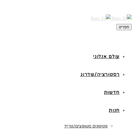
תפריט
עולם אנלוגי
רסטורציה/שדרוג
חדשות
חנות
פטיפונים משופצים/טרייד