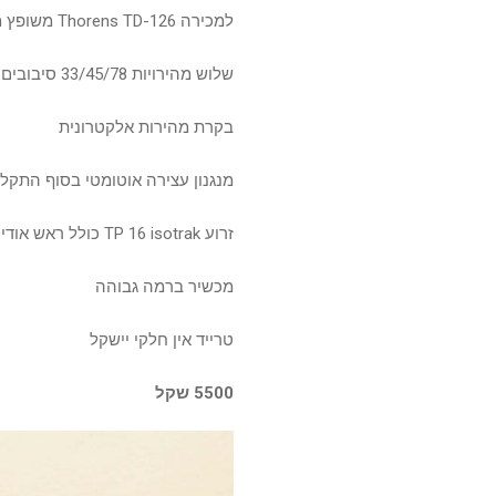
למכירה Thorens TD-126 משופץ מהיסוד, כולל החלפת פלינט ומכסה.
שלוש מהירויות 33/45/78 סיבובים לדקה
בקרת מהירות אלקטרונית
מנגנון עצירה אוטומטי בסוף התקלי
זרוע TP 16 isotrak כולל ראש אודיו טכניקה חדש
מכשיר ברמה גבוהה
טרייד אין חלקי יישקל
5500 שקל