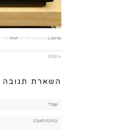
פורסם ב:
פטיפונים למכירה
תגיות:
s 126
« הקודם
השארת תגובה
שם:*
תגובה: