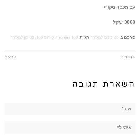
עם מכסה מקורי
3000 שקל
פורסם ב:
פטיפונים למכירה
תגיות:
Thorens 160
,
טורנס 160
,
פטיפון למכירה
« הקודם
הבא »
השארת תגובה
שם:*
אימייל*