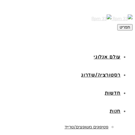
תפריט
עולם אנלוגי
רסטורציה/שדרוג
חדשות
חנות
פטיפונים משופצים/טרייד