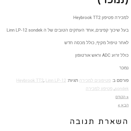
(נמכר)
למכירה פטיפון Heybrook TT2
בעל שיכוך קפיצים, אחד העתקים הטובים של ה Linn LP-12 sondek
לאחר טיפול מקיף, כולל מכסה חדש
כולל זרוע ADC וראש אורטופון
נמכר
פורסם ב:
פטיפונים למכירה
תגיות:
Linn LP-12
,
Heybrook TT2
sondek
,
פטיפון למכירה
« הקודם
הבא »
השארת תגובה