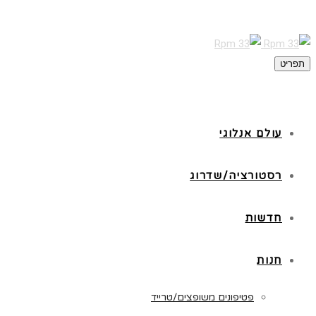
תפריט
עולם אנלוגי
רסטורציה/שדרוג
חדשות
חנות
פטיפונים משופצים/טרייד