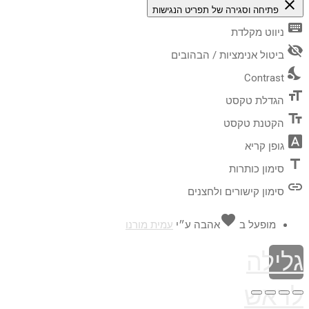
close
פתיחה וסגירה של תפריט הנגישות
keyboard
ניווט מקלדת
visibility_off
ביטול אנימציות / הבהובים
nights_stay
Contrast
format_size
הגדלת טקסט
text_fields
הקטנת טקסט
font_download
גופן קריא
title
סימון כותרות
link
סימון קישורים ולחצנים
favorite
מופעל ב
אהבה
ע״י
עמית מורנו
גלילה
לראש