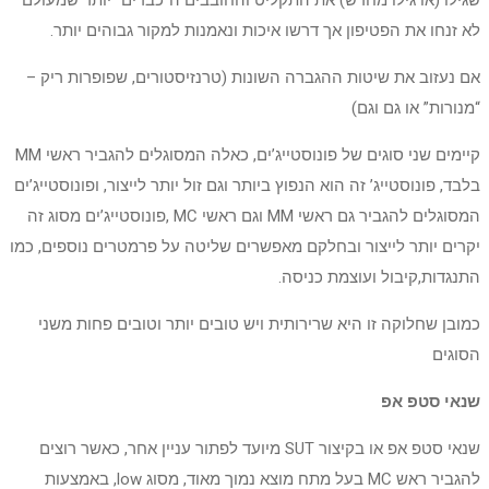
שגילו (או גילו מחדש) את התקליט והחובבים ה”כבדים” יותר שמעולם
לא זנחו את הפטיפון אך דרשו איכות ונאמנות למקור גבוהים יותר.
אם נעזוב את שיטות ההגברה השונות (טרנזיסטורים, שפופרות ריק –
“מנורות” או גם וגם)
קיימים שני סוגים של פונוסטייג’ים, כאלה המסוגלים להגביר ראשי MM
בלבד, פונוסטייג’ זה הוא הנפוץ ביותר וגם זול יותר לייצור, ופונוסטייג’ים
המסוגלים להגביר גם ראשי MM וגם ראשי MC ,פונוסטייג’ים מסוג זה
יקרים יותר לייצור ובחלקם מאפשרים שליטה על פרמטרים נוספים, כמו
התנגדות,קיבול ועוצמת כניסה.
כמובן שחלוקה זו היא שרירותית ויש טובים יותר וטובים פחות משני
הסוגים
שנאי סטפ אפ
שנאי סטפ אפ או בקיצור SUT מיועד לפתור עניין אחר, כאשר רוצים
להגביר ראש MC בעל מתח מוצא נמוך מאוד, מסוג low, באמצעות