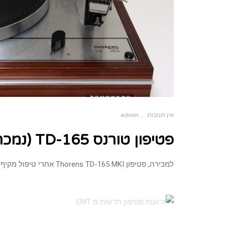
אין תגובות
admin
פטיפון טורנס TD-165 (נמכר)
למכירה, פטיפון Thorens TD-165 MKI אחרי טיפול מקיף,כולל כבילת אודיו חדשה רצועה חדשה, מכסה מקורי וראש Grado מחיר: נמכר