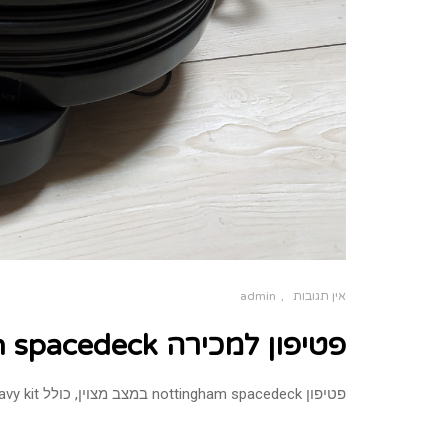
אין תגובות
admin
פטיפון למכירה nottingham spacedeck (נמכר)
פטיפון nottingham spacedeck במצב מצוין, כולל heavy kit ללא זרוע מחיר: נמכר