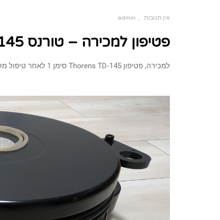
אין תגובות
admin
פטיפון למכירה – טורנס 145 (נמכר)
למכירה, פטיפון Thorens TD-145 סימן 1 לאחר טיפול מקיף במצב מעולה מנגנון חצי אוטומט כולל מכסה מקורי מחיר: נמכר