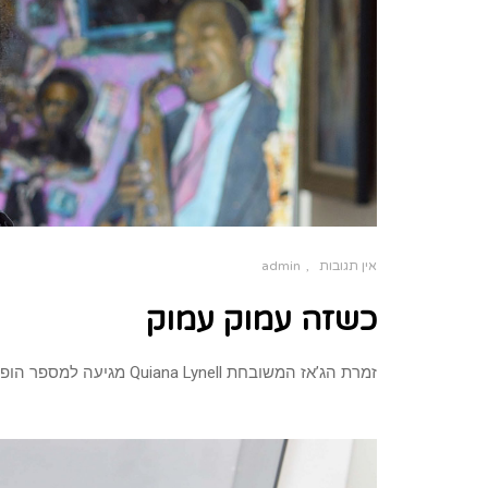
אין תגובות
admin
כשזה עמוק עמוק
זמרת הג’אז המשובחת Quiana Lynell מגיעה למספר הופעות בישראל, במהלך חודש נובמבר. בביצועי ניו-אורלינס שמתלבשים בול על החורף הזה!