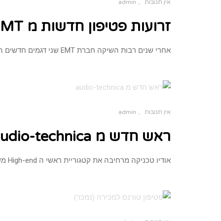
אין תגובות
admin
זרועות פטיפון חדשות מ EMT
אחרי שנים רבות השיקה חברת EMT שני דגמים חדשים הדגמים הם 909 ו 912 ומספרם מתייחס כצפוי לאורך הזרוע 9
אין תגובות
admin
ראש חדש מ audio-technica
אודיו טכניקה מרחיבה את קטגוריית ראשי ה High-end משיקה את דגם ה AT-ART20 שימוקם באמצע פחות או יותר בין דגם