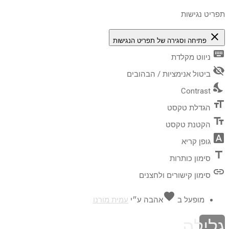
תפריט נגישות
close
פתיחה וסגירה של תפריט הנגישות
keyboard
ניווט מקלדת
visibility_off
ביטול אנימציות / הבהובים
nights_stay
Contrast
format_size
הגדלת טקסט
text_fields
הקטנת טקסט
font_download
גופן קריא
title
סימון כותרות
link
סימון קישורים ולחצנים
favorite
מופעל ב
אהבה
ע״י
עמית מורנו
גלילה