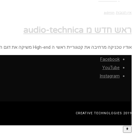
אין תגובות
admin
ראש חדש מ audio-technica
אודיו טכניקה מרחיבה את קטגוריית ראשי ה High-end משיקה את דגם ה AT-ART20 שימוקם באמצע פחות או יותר בין דגם
Facebook
YouTube
Instagram
CREATIVE TECHNOLOGIES 2019