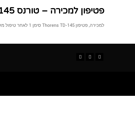
פטיפון למכירה – טורנס 145 (נמכר)
למכירה, פטיפון Thorens TD-145 סימן 1 לאחר טיפול מקיף במצב מעולה מנגנון חצי אוטומט כולל מכסה מקורי מחיר: נמכר
Instagram
YouTube
Facebook