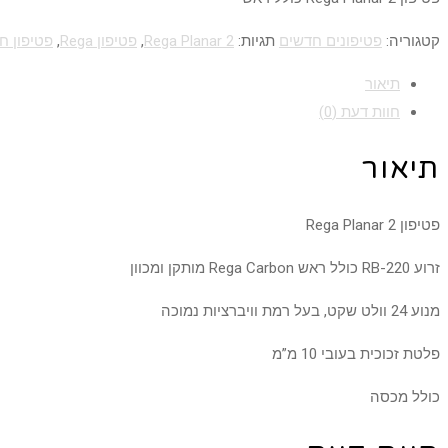
קטגוריה:
פטיפונים חדשים
תגיות:
Rega Planar 2
,
פטיפון Rega
,
פטיפון ח
תיאור
חוות דעת (0)
תיאור
פטיפון Rega Planar 2
זרוע RB-220 כולל ראש Rega Carbon מותקן ומכוון
מנוע 24 וולט שקט, בעל רמת וויברציות נמוכה
פלטת זכוכית בעובי 10 מ”מ
כולל מכסה