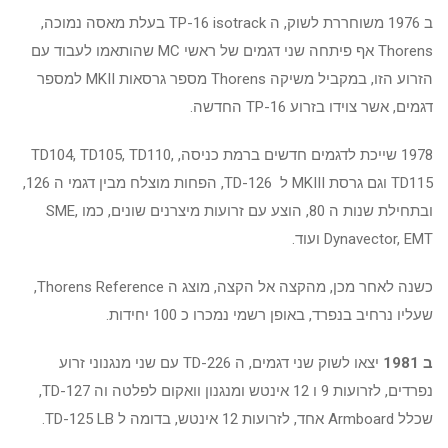
ב 1976 משוחררת לשוק, ה TP-16 isotrack בעלת מאסה נמוכה,
Thorens אף פיתחה שני דגמים של ראשי MC שהותאמו לעבוד עם
הזרוע הזו, במקביל משיקה Thorens מספר גרסאות MKII למספר
דגמים, אשר צוידו בזרוע TP-16 החדשה.
1978 שייכת לדגמים חדשים ברמת כניסה, TD104, TD105, TD110,
TD115 וגם גרסת MKIII ל TD-126, הפחות מוצלח מבין דגמי ה 126,
ובתחילת שנות ה 80, הוצע עם זרועות מיצרנים שונים, כמו SME,
Dynavector, EMT ועוד.
כשנה לאחר מכן, מהקצה אל הקצה, מוצג ה Thorens Reference,
שעליו נרחיב בנפרד, באופן רשמי נמכרו כ 100 יחידות.
ב 1981
יצאו לשוק שני דגמים, ה TD-226 עם שני מנגנוני זרוע
נפרדים, לזרועות 9 ו 12 אינטש ומנגנון וואקום לפלטה וה TD-127,
שכלל Armboard אחד, לזרועות 12 אינטש, בדומה ל TD-125 LB.