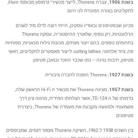
בשנת 1906
, עברה Thorens, לייצר מכשירי גרמופון מבוססי Horn,
לתקליטים בצורה המוכרת לנו היום.
מכיוון שבפטיפונים ובאודיו עסקינן, הייתי רוצה לדלג מיד לשנים
הרלוונטיות, רק נוסיף, שלאורך ההיסטוריה, עסקה Thorens
בתחומים נוספים, בהם ייצור מצתים, מכונות גילוח מכאניות, מפוחיות
פה, ציוד אלחוטי, cutting lathes לייצור מאסטרים לתקליטים, ראשי
פטיפון, תיבות נגינה – כמו שכבר הוזכר וכמובן פטיפון.
בשנת 1927
, Thorens הופכת לחברה ציבורית.
בשנת 1957
, מציגה Thorens את מכשיר ה Hi-Fi הראשון שלה,
בדמותו של ה TD-124, אשר הצלחתו המידית, מהווה ציון דרך
משמעותי ולמעשה מקבעת את מעמדה של Thorens, כיצרנית
פטיפונים.
בין השנים 1958 ל 1962, השיקה Thorens מספר דגמים, שמבוססים