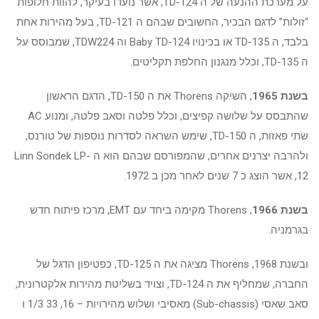
על מערכת ההנעה של ה TD-124, אשר נועדו בעיקר, להוות חלופות
“זולות” לדגם הבכיר, החשובים שבהם ה TD-121, בעל מהירות אחת
בלבד, ה TD-135 או בכינויו Baby TD-124 וה TDW224, שמבוסס על
ה TD-135, וכלל מנגנון החלפת תקליטים.
בשנת 1965
, השיקה Thorens את ה TD-150, הדגם הראשון
שהתבסס על שלושה קפיצים, וכלל פלטה וסאב פלטה, ומנוע AC
שתי פאזות, ה TD-150, שימש השראה לסדרות נוספות של טורנס,
ולהרבה יצרנים אחרים, שהמפורסם שבהם הוא ה Linn Sondek LP-
12, אשר הוצג כ 7 שנים לאחר מכן ב 1972.
בשנת 1966
, Thorens מקימה ביחד עם EMT, מרכז פיתוח חדש
בגרמניה.
ובשנת 1968, Thorens מציגה את ה TD-125, כפטיפון הדגל של
החברה, שמחליף את ה TD-124, וצויד בשליטת מהירות אלקטרונית,
סאב שאסי (Sub-chassis) מאסיבי ושלוש מהירויות – 16, 33 1/3 ו